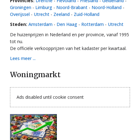
Provincies:
Drenthe
-
Flevoland
-
Friesland
-
Gelderland
-
Groningen
-
Limburg
-
Noord-Brabant
-
Noord-Holland
-
Overijssel
-
Utrecht
-
Zeeland
-
Zuid-Holland
Steden:
Amsterdam
-
Den Haag
-
Rotterdam
-
Utrecht
De huizenprijzen in Nederland en per provincie, vanaf 1995
tot nu.
De officiële verkoopprijzen van het kadaster per kwartaal.
Lees meer ...
Woningmarkt
Ads disabled until cookie consent