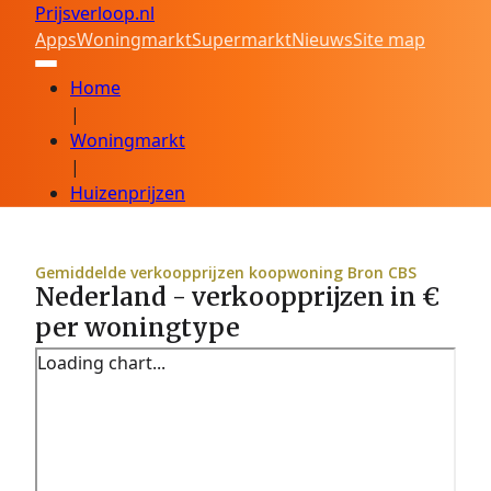
Prijsverloop.nl
Apps
Woningmarkt
Supermarkt
Nieuws
Site map
Home
|
Woningmarkt
|
Huizenprijzen
Gemiddelde verkoopprijzen koopwoning Bron CBS
Nederland - verkoopprijzen in €
per woningtype