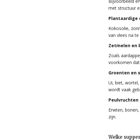
Bijvoorbeeld er
met structuur e
Plantaardige 
Kokosolie, zon
van vlees na te
Zetmelen en 
Zoals aardappe
voorkomen dat h
Groenten en
Ui, biet, worte
wordt vaak gebr
Peulvruchten
Erwten, bonen,
zijn.
Welke supper