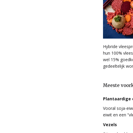
Hybride vleespr
hun 100% vlees
wel 15% goedkop
gedeeltelijk wo
Meeste voork
Plantaardige 
Vooral soja-eiw
eiwit en een “vl
Vezels