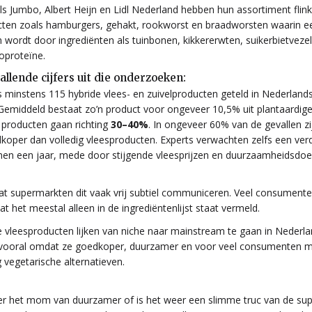
ls Jumbo, Albert Heijn en Lidl Nederland hebben hun assortiment flink
ten zoals hamburgers, gehakt, rookworst en braadworsten waarin ee
 wordt door ingrediënten als tuinbonen, kikkererwten, suikerbietvezel
oproteïne.
llende cijfers uit die onderzoeken:
ls minstens 115 hybride vlees- en zuivelproducten geteld in Nederland
emiddeld bestaat zo’n product voor ongeveer 10,5% uit plantaardige
producten gaan richting
30–40%
. In ongeveer 60% van de gevallen zi
koper dan volledig vleesproducten. Experts verwachten zelfs een ver
nen een jaar, mede door stijgende vleesprijzen en duurzaamheidsdoe
dat supermarkten dit vaak vrij subtiel communiceren. Veel consument
t het meestal alleen in de ingrediëntenlijst staat vermeld.
 vleesproducten lijken van niche naar mainstream te gaan in Nederl
vooral omdat ze goedkoper, duurzamer en voor veel consumenten mi
g vegetarische alternatieven.
der het mom van duurzamer of is het weer een slimme truc van de su