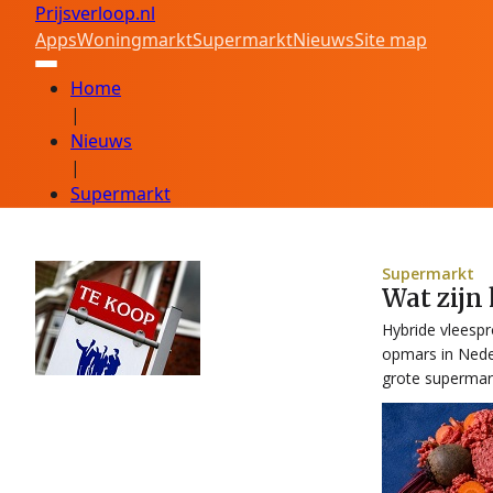
Prijsverloop.nl
Apps
Woningmarkt
Supermarkt
Nieuws
Site map
Home
|
Nieuws
|
Supermarkt
Supermarkt
Wat zijn
Hybride vleespr
opmars in Neder
grote supermar