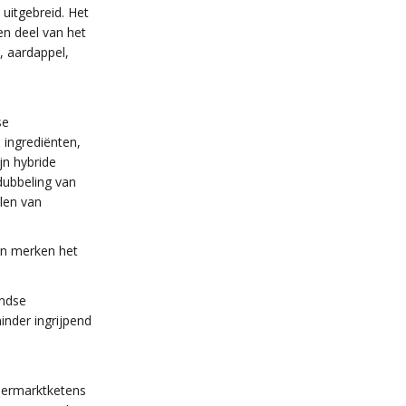
 uitgebreid. Het
n deel van het
, aardappel,
se
 ingrediënten,
jn hybride
dubbeling van
len van
en merken het
andse
nder ingrijpend
permarktketens