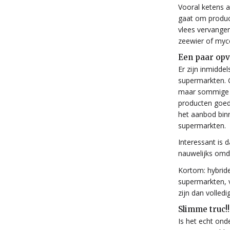
Vooral ketens a
gaat om produc
vlees vervangen
zeewier of myc
Een paar opva
Er zijn inmidde
supermarkten. G
maar sommige 
producten goed
het aanbod bin
supermarkten.
Interessant is 
nauwelijks omda
Kortom: hybride
supermarkten, 
zijn dan volledi
Slimme truc!!
Is het echt on