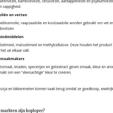
wtenvezel, bamboevezel, citrusvezel, aardappelvezel en psylliumvezel
n sappigheid.
oliën en vetten
nebloemolie, raapzaadolie en koolzaadolie worden gebruikt om vet 
 bootsen.
bindmiddelen
lzetmeel, maïszetmeel en methylcellulose. Deze houden het product 
et uit elkaar valt.
 smaakmakers
l, tomaat, kruiden, specerijen en gistextract geven smaak, kleur en ar
uikt om een “vleesachtige” kleur te creëren.
 soja en kikkererwten komen vaak terug omdat ze goedkoop, eiwitri
markten zijn koploper?