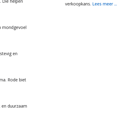
. Die helpen
verkoopkans.
Lees meer ...
en mondgevoel
stevig en
oma. Rode biet
jk en duurzaam