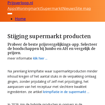
Prijsverloop.nl
Apps
Woningmarkt
Supermarkt
Nieuws
Site map
Home
Stijging supermarkt producten
Probeer de beste prijsvergelijkings-app. Selecteer
de boodschappen bij Jumbo en AH en vergelijk de
prijzen.
meer informatie
klik hier ...
Na jarenlang krimpflatie waar supermarktproducten minder
inhoud kregen of het aantal stuks in de verpakking omlaag
gingen, zonder prijsdaling of zelf met prijsstijging, het
aanpassen van het receptuur met slechtere kwaliteit
ingrediënten. zie artikel
krimpflatie in de supermarkt ...
In 2026 zijn de hybride producten in opmars in de