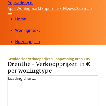
Prijsverloop.nl
Apps
Woningmarkt
Supermarkt
Nieuws
Site map
Home
|
Woningmarkt
|
Huizenprijzen
Gemiddelde verkoopprijzen koopwoning Bron CBS
Drenthe - Verkoopprijzen in €
per woningtype