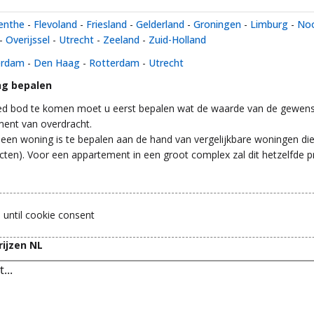
enthe
-
Flevoland
-
Friesland
-
Gelderland
-
Groningen
-
Limburg
-
Noo
-
Overijssel
-
Utrecht
-
Zeeland
-
Zuid-Holland
erdam
-
Den Haag
-
Rotterdam
-
Utrecht
g bepalen
d bod te komen moet u eerst bepalen wat de waarde van de gewens
ment van overdracht.
een woning is te bepalen aan de hand van vergelijkbare woningen die
cten). Voor een appartement in een groot complex zal dit hetzelfde pr
 until cookie consent
ijzen NL