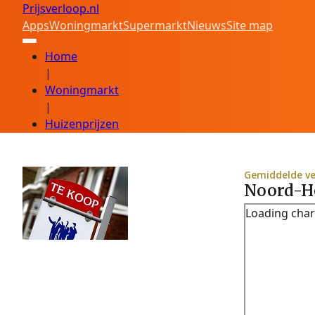
Prijsverloop.nl
Apps
Woningmarkt
Supermarkt
Nieuws
Site map
Home
|
Woningmarkt
|
Huizenprijzen
Gemiddelde ve
Noord-Ho