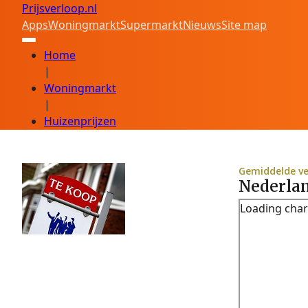
Prijsverloop.nl
Apps
Woningmarkt
Supermarkt
Nieuws
Site map
Home
|
Woningmarkt
|
Huizenprijzen
Gemiddelde ve
Nederlan