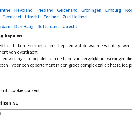
enthe
-
Flevoland
-
Friesland
-
Gelderland
-
Groningen
-
Limburg
-
Noo
-
Overijssel
-
Utrecht
-
Zeeland
-
Zuid-Holland
erdam
-
Den Haag
-
Rotterdam
-
Utrecht
g bepalen
d bod te komen moet u eerst bepalen wat de waarde van de gewens
ment van overdracht.
een woning is te bepalen aan de hand van vergelijkbare woningen die
cten). Voor een appartement in een groot complex zal dit hetzelfde pr
 until cookie consent
ijzen NL